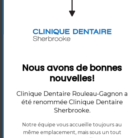
Aire de jeux pour enfants
À PROPOS DE NOTRE CLINIQUE
Nous avons de bonnes
nouvelles!
Clinique Dentaire Rouleau-Gagnon a
été renommée
Clinique Dentaire
Sherbrooke
.
Options de financement
Notre équipe vous accueille toujours au
EN SAVOIR PLUS
même emplacement, mais sous un tout