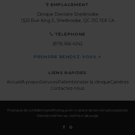
EMPLACEMENT
Clinique Dentaire Sherbrooke
1325 Rue King E
Sherbrooke
QC
J1G 1E8
CA
TÉLÉPHONE
(819) 566-4242
PRENDRE RENDEZ-VOUS
LIENS RAPIDES
Accueil
À propos
Services
Patients
Visiter la clinique
Carrières
Contactez-nous
Politique de confidentialité
Politique en matière de témoins
Accessibilité
Recherche
Plan du site
Haut de page