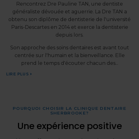
Rencontrez Dre Pauline TAN, une dentiste
à
généraliste dévouée et aguerrie. La Dre TAN a
re
obtenu son diplôme de dentisterie de l'université
c
Paris-Descartes en 2014 et exerce la dentisterie
depuis lors.
fil
Son approche des soins dentaires est avant tout
it
centrée sur l'humain et la bienveillance. Elle
prend le temps d'écouter chacun des
p
LIRE PLUS
LI
POURQUOI CHOISIR LA
CLINIQUE DENTAIRE
SHERBROOKE
?
Une expérience positive