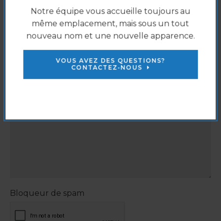
Êtes-vous un nouveau patient?
*
Notre équipe vous accueille toujours au
Oui, je suis un nouveau patient
même emplacement, mais sous un tout
nouveau nom et une nouvelle apparence.
Non, je suis déjà un patient
Autre
VOUS AVEZ DES QUESTIONS?
CONTACTEZ-NOUS
Message :
*
Bloqueur de spam