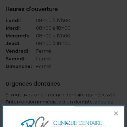
Heures d'ouverture
Lundi:
08h00 à 17h00
Mardi:
08h00 à 18h00
Mercredi:
08h00 à 17h00
Jeudi:
08h00 à 18h00
Vendredi:
Fermé
Samedi:
Fermé
Dimanche:
Fermé
Urgences dentaires
Si vous avez une urgence dentaire qui nécessite
l'intervention immédiate d'un dentiste,
appelez
notre centre dentaire
.
×
Communiquez avec nous