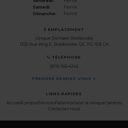
Vendredi:
Fermé
Samedi:
Fermé
Dimanche:
Fermé
EMPLACEMENT
Clinique Dentaire Sherbrooke
1325 Rue King E
Sherbrooke
QC
J1G 1E8
CA
TÉLÉPHONE
(819) 566-4242
PRENDRE RENDEZ-VOUS
LIENS RAPIDES
Accueil
À propos
Services
Patients
Visiter la clinique
Carrières
Contactez-nous