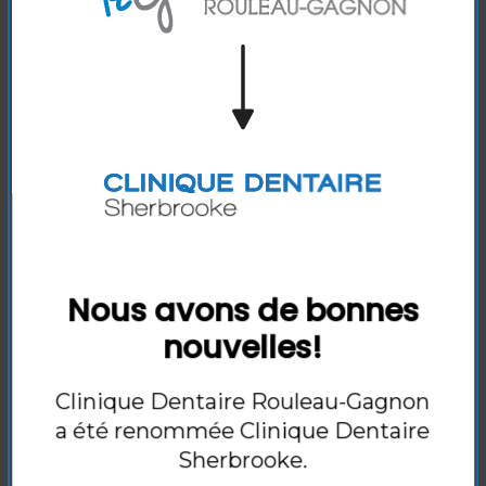
Pour prendre un rendez-vous ou pour toute
question, remplissez le formulaire ci-dessous et
nous vous recontacterons sous peu.
Prénom :
*
Nom :
*
Nous avons de bonnes
Courriel :
*
nouvelles!
Clinique Dentaire Rouleau-Gagnon
Téléphone :
*
a été renommée
Clinique Dentaire
Sherbrooke
.