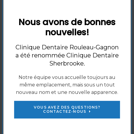
semaines, jusqu'à ce que vous atteigniez le niveau
de blancheur désiré. Vous pourrez ensuite utiliser
la solution de blanchiment afin de retoucher votre
Nous avons de bonnes
sourire tous les 6 mois environ.
nouvelles!
Les options de blanchiment des dents en
Clinique Dentaire Rouleau-Gagnon
cabinet et à domicile de la
Clinique
Dentaire Sherbrooke
sont des moyens
a été renommée
Clinique Dentaire
sûrs et efficaces pour un sourire éclatant.
Sherbrooke
.
Contactez nos
dentistes de Sherbrooke
dès aujourd'hui pour prendre rendez-
Notre équipe vous accueille toujours au
vous.
même emplacement, mais sous un tout
nouveau nom et une nouvelle apparence.
VOUS AVEZ DES QUESTIONS?
PATIENTS
CONTACTEZ-NOUS
Informations aux patients