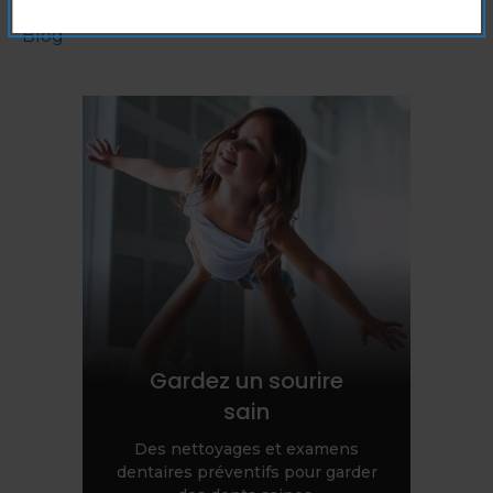
Blog
Gardez un sourire
sain
Des nettoyages et examens
dentaires préventifs pour garder