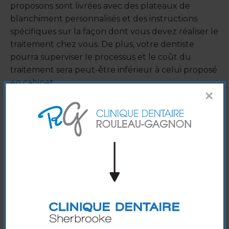
proposons sont livrées avec des plateaux de
blanchiment personnalisés et des instructions
spécifiques sur la façon dont vous devez réaliser le
traitement chez vous. De plus, votre dentiste
pourra superviser le processus et le coût du
traitement sera peut-être inférieur à celui proposé
en cabinet.
×
Pour commencer, le dentiste prendra des
empreintes de vos dents et créera ensuite les
plateaux de blanchiment personnalisés.
Une fois que vos plateaux sont prêts, vous
retournerez au centre dentaire pour essayer vos
aligneurs. Vous repartirez avec vos aligneurs, le gel
et des instructions précises.
À la maison, vous porterez les plateaux pendant
environ 30 minutes chaque jour durant environ 2