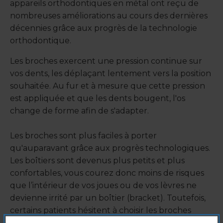
appareils orthodontiques en métal ont reçu de
nombreuses améliorations au cours des dernières
décennies grâce aux progrès de la technologie
orthodontique.
Les broches exercent une pression continue sur
vos dents, les déplaçant lentement vers la position
souhaitée. Au fur et à mesure que cette pression
est appliquée et que les dents bougent, l'os
change de forme afin de s'adapter.
Les broches sont plus faciles à porter
qu'auparavant grâce aux progrès technologiques.
Les boîtiers sont devenus plus petits et plus
confortables, vous courez donc moins de risques
que l’intérieur de vos joues ou de vos lèvres ne
devienne irrité par un boîtier (bracket). Toutefois,
certains patients hésitent à choisir les broches
métalliques comme traitement orthodontique en